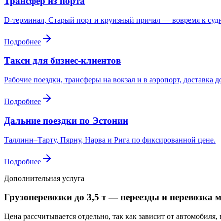
Трансфер из порта
D-терминал, Старый порт и круизный причал — вовремя к судн
Подробнее
Такси для бизнес-клиентов
Рабочие поездки, трансферы на вокзал и в аэропорт, доставка 
Подробнее
Дальние поездки по Эстонии
Таллинн–Тарту, Пярну, Нарва и Рига по фиксированной цене.
Подробнее
Дополнительная услуга
Грузоперевозки до 3,5 т — переезды и перевозка 
Цена рассчитывается отдельно, так как зависит от автомобиля,