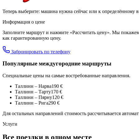
Теперь выберите: машина нужна сейчас или к определённому в
Информация о цене
Заполните маршрут и нажмите «Рассчитать цену». Мы покажем
как гарантированную цену.
Забронировать по телефону
Популярные междугородние маршруты
Специальные цены на самые востребованные направления.
Таллинн
–
Нарва
190
€
Таллинн
–
Тарту
170
€
Таллинн
–
Пярну
120
€
Таллинн
–
Рига
290
€
Для остальных направлений стоимость рассчитывается автомат
Услуги
Все поездки в одном месте