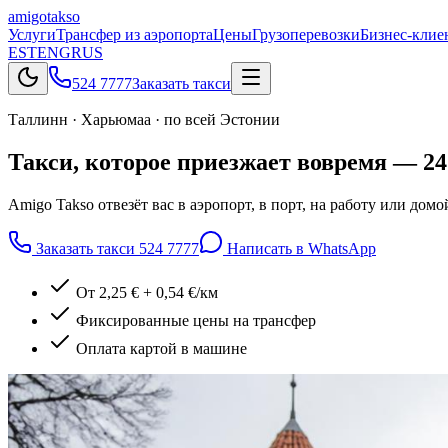
amigo
takso
Услуги
Трансфер из аэропорта
Цены
Грузоперевозки
Бизнес-клие
EST
ENG
RUS
524 7777
Заказать такси
Таллинн · Харьюмаа · по всей Эстонии
Такси, которое
приезжает вовремя
— 24 
Amigo Takso отвезёт вас в аэропорт, в порт, на работу или дом
Заказать такси
524 7777
Написать в WhatsApp
От 2,25 € + 0,54 €/км
Фиксированные цены на трансфер
Оплата картой в машине