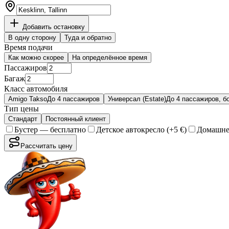
Добавить остановку
В одну сторону
Туда и обратно
Время подачи
Как можно скорее
На определённое время
Пассажиров
Багаж
Класс автомобиля
Amigo Takso
До 4 пассажиров
Универсал (Estate)
До 4 пассажиров, б
Тип цены
Стандарт
Постоянный клиент
Бустер — бесплатно
Детское автокресло (+5 €)
Домашнее
Рассчитать цену