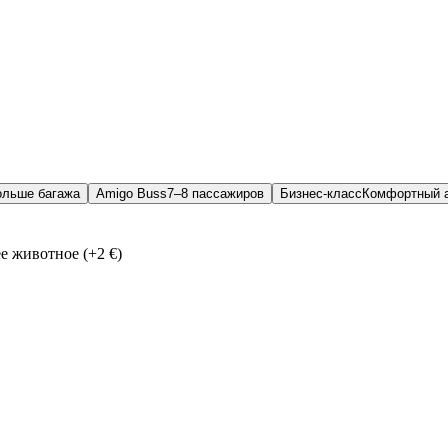
ольше багажа
Amigo Buss
7–8 пассажиров
Бизнес-класс
Комфортный 
 животное (+2 €)