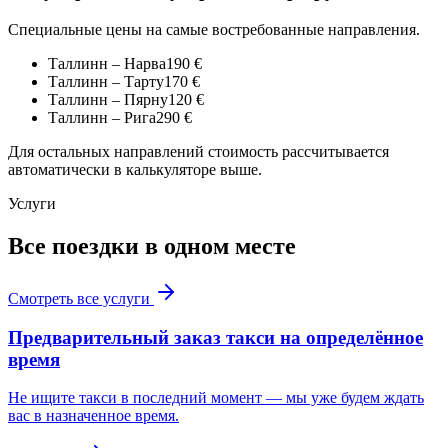
Специальные цены на самые востребованные направления.
Таллинн
–
Нарва
190
€
Таллинн
–
Тарту
170
€
Таллинн
–
Пярну
120
€
Таллинн
–
Рига
290
€
Для остальных направлений стоимость рассчитывается
автоматически в калькуляторе выше.
Услуги
Все поездки в одном месте
Смотреть все услуги
Предварительный заказ такси на определённое
время
Не ищите такси в последний момент — мы уже будем ждать
вас в назначенное время.