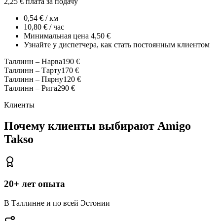
2,25 €
плата за подачу
0,54
€ / км
10,80
€ / час
Минимальная цена
4,50 €
Узнайте у диспетчера, как стать постоянным клиентом
Таллинн
–
Нарва
190
€
Таллинн
–
Тарту
170
€
Таллинн
–
Пярну
120
€
Таллинн
–
Рига
290
€
Клиенты
Почему клиенты выбирают Amigo
Takso
20+ лет опыта
В Таллинне и по всей Эстонии