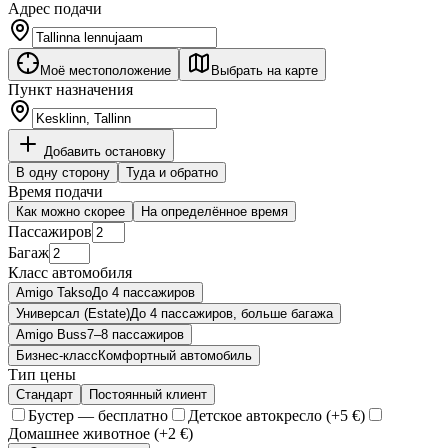
Адрес подачи
Моё местоположение
Выбрать на карте
Пункт назначения
Добавить остановку
В одну сторону
Туда и обратно
Время подачи
Как можно скорее
На определённое время
Пассажиров
Багаж
Класс автомобиля
Amigo Takso
До 4 пассажиров
Универсал (Estate)
До 4 пассажиров, больше багажа
Amigo Buss
7–8 пассажиров
Бизнес-класс
Комфортный автомобиль
Тип цены
Стандарт
Постоянный клиент
Бустер — бесплатно
Детское автокресло (+5 €)
Домашнее животное (+2 €)