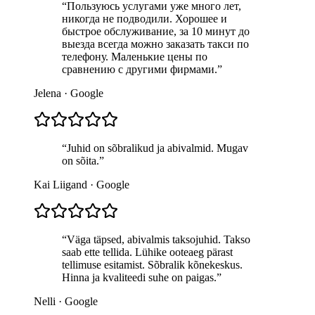
“
Пользуюсь услугами уже много лет,
никогда не подводили. Хорошее и
быстрое обслуживание, за 10 минут до
выезда всегда можно заказать такси по
телефону. Маленькие цены по
сравнению с другими фирмами.
”
Jelena
·
Google
“
Juhid on sõbralikud ja abivalmid. Mugav
on sõita.
”
Kai Liigand
·
Google
“
Väga täpsed, abivalmis taksojuhid. Takso
saab ette tellida. Lühike ooteaeg pärast
tellimuse esitamist. Sõbralik kõnekeskus.
Hinna ja kvaliteedi suhe on paigas.
”
Nelli
·
Google