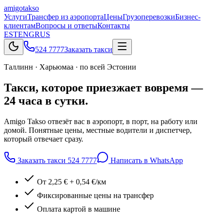
amigo
takso
Услуги
Трансфер из аэропорта
Цены
Грузоперевозки
Бизнес-
клиентам
Вопросы и ответы
Контакты
EST
ENG
RUS
524 7777
Заказать такси
Таллинн · Харьюмаа · по всей Эстонии
Такси, которое
приезжает вовремя
—
24 часа в сутки.
Amigo Takso отвезёт вас в аэропорт, в порт, на работу или
домой. Понятные цены, местные водители и диспетчер,
который отвечает сразу.
Заказать такси
524 7777
Написать в WhatsApp
От 2,25 € + 0,54 €/км
Фиксированные цены на трансфер
Оплата картой в машине