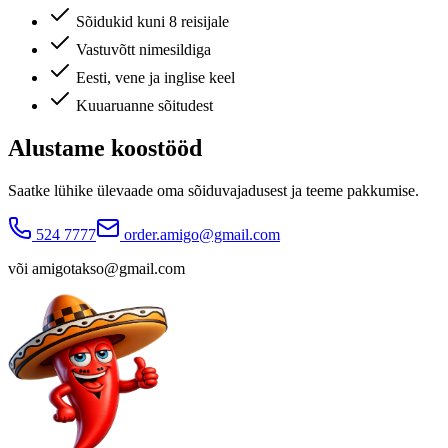
Sõidukid kuni 8 reisijale
Vastuvõtt nimesildiga
Eesti, vene ja inglise keel
Kuuaruanne sõitudest
Alustame koostööd
Saatke lühike ülevaade oma sõiduvajadusest ja teeme pakkumise.
524 7777
order.amigo@gmail.com
või
amigotakso@gmail.com