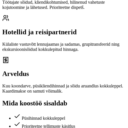
Töötajate sõidud, kliendikohtumised, hilinenud vahetuste
kojutoomine ja lähetused. Prioriteetne dispetš.
Hotellid ja reisipartnerid
Külaliste vastuvõtt lennujaamas ja sadamas, grupitransfeerid ning
ekskursioonisõidud kokkulepitud hinnaga.
Arveldus
Kuu koondarve, püsikliendihinnad ja sõidu aruandlus kokkuleppel.
Kaardimakse on samuti võimalik.
Mida koostöö sisaldab
Püsihinnad kokkuleppel
Prioriteetne tellimuste käsitlus