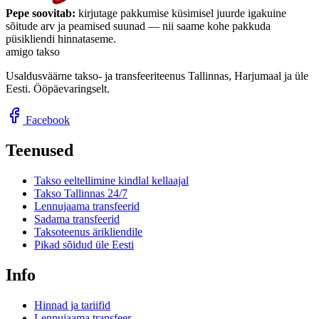
Pepe soovitab:
kirjutage pakkumise küsimisel juurde igakuine
sõitude arv ja peamised suunad — nii saame kohe pakkuda
püsikliendi hinnataseme.
amigo takso
Usaldusväärne takso- ja transfeeriteenus Tallinnas, Harjumaal ja üle
Eesti. Ööpäevaringselt.
Facebook
Teenused
Takso eeltellimine kindlal kellaajal
Takso Tallinnas 24/7
Lennujaama transfeerid
Sadama transfeerid
Taksoteenus ärikliendile
Pikad sõidud üle Eesti
Info
Hinnad ja tariifid
Lennujaama transfeer