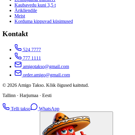
Kaubavedu kuni 3,5 t
Ärikliendile
Meist
Korduma kippuvad küsimused
Kontakt
524 7777
777 1111
amigotakso@gmail.com
order.amigo@gmail.com
©
2026
Amigo Takso.
Kõik õigused kaitstud.
Tallinn · Harjumaa · Eesti
Telli takso
WhatsApp