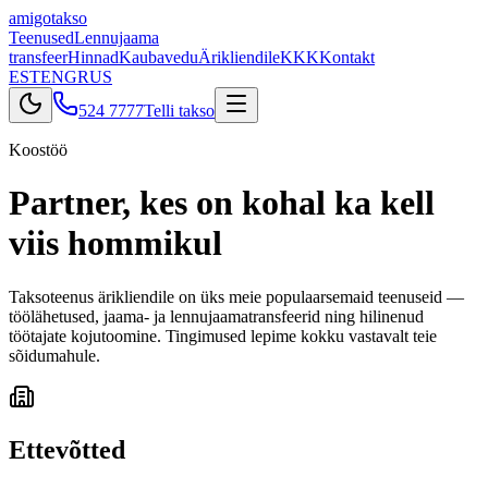
amigo
takso
Teenused
Lennujaama
transfeer
Hinnad
Kaubavedu
Ärikliendile
KKK
Kontakt
EST
ENG
RUS
524 7777
Telli takso
Koostöö
Partner, kes on kohal ka
kell
viis hommikul
Taksoteenus ärikliendile on üks meie populaarsemaid teenuseid —
töölähetused, jaama- ja lennujaamatransfeerid ning hilinenud
töötajate kojutoomine. Tingimused lepime kokku vastavalt teie
sõidumahule.
Ettevõtted